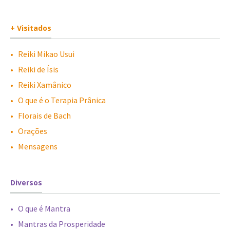
+ Visitados
•
-
Reiki Mikao Usui
•
-
Reiki de Ísis
•
-
Reiki Xamânico
•
-
O que é o Terapia Prânica
•
-
Florais de Bach
•
-
Orações
•
-
Mensagens
Diversos
•
-
O que é Mantra
•
-
Mantras da Prosperidade